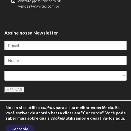
contato@dgvitec.com.br
vendas@dgvitec.com.br
Assine nossa Newsletter
Nosso site utiliza
cookies
para a sua melhor experiência. Se
você estiver de acordo basta clicar em "Concordo". Você pode
saber mais sobre quais
cookies
utilizamos e desativá-los
aqui
.
Copyright © 2014 | DGVITEC • Indústria e Tecnologia de Equipamentos e
Caldeiraria
Concordo