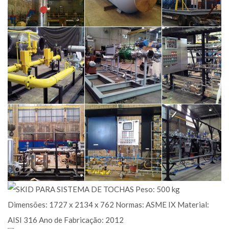
aço inox SX
System
Outros Segmentos •
(Brazil)
Outros Segmentos •
Vaso de Pressão
Outros Segmentos 
Vaso de Pressão
Spool / Skid / Tubula
Skid de
Unidade de
Skid de
filtragem,
combustão de
tochas
medição e
vapor
Outros Segmentos 
controle de
Outros Segmentos •
gás natural
Spool / Skid / Tubula
Spool / Skid / Tubulação
Outros Segmentos •
Spool / Skid / Tubulação
Skid de
Skid de
Skid de gás
descarregamento
ignição
Outros Segmentos 
Outros Segmentos • Spool /
Outros Segmentos •
Spool / Skid / Tubula
Skid / Tubulação
Spool / Skid / Tubulação
Skid sistema de tochas
Outros Segmentos • Spool / Skid / Tubulação