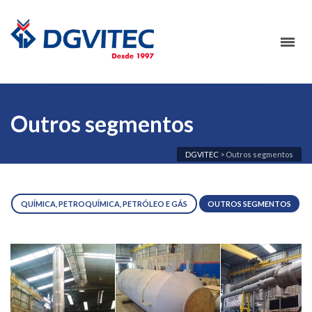
Outros segmentos
DGVITEC
>
Outros segmentos
QUÍMICA, PETROQUÍMICA, PETRÓLEO E GÁS
OUTROS SEGMENTOS
Vaso de
Vapor
Selo
pressão em
Combustion
molecular