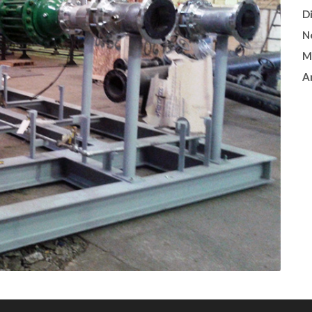
D
N
M
A