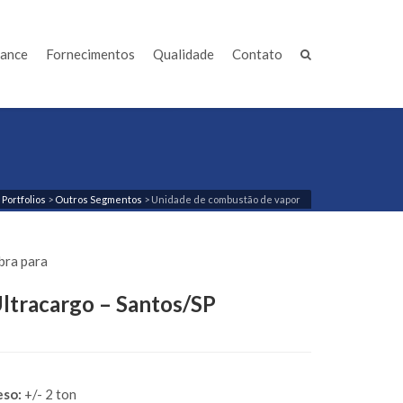
iance
Fornecimentos
Qualidade
Contato
>
Portfolios
>
Outros Segmentos
>
Unidade de combustão de vapor
bra para
ltracargo – Santos/SP
eso:
+/- 2 ton