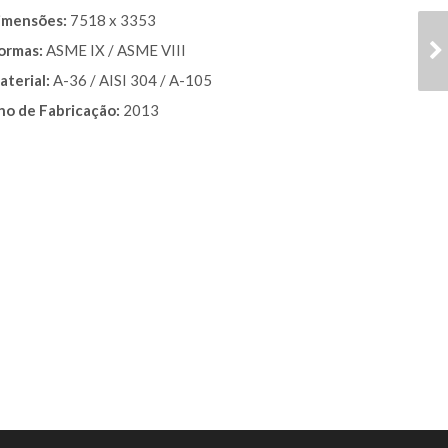
imensões:
7518 x 3353
SKID DE
ormas:
ASME IX / ASME VIII
FILTRAGEM,
aterial:
A-36 / AISI 304 / A-105
MEDIÇÃO E
no de Fabricação:
2013
CONTROLE DE GÁS
NATURAL