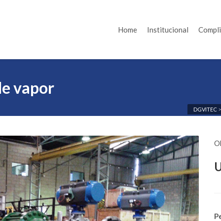
Home
Institucional
Compl
e vapor
DGVITEC
O
U
P