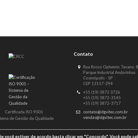
Contato
Rua Rocco Ophemio Tavano, 
Parque Industrial Andorinhas
Cosmópolis - SP
CEP 13157-294
+55 (19) 3872 3726
+55 (19) 3872-3145
+55 (19) 3872-3717
Certificada ISO 9001
contato@dgvitec.com.br
vendas@dgvitec.com.br
stema de Gestão da Qualidade
 Se você estiver de acordo basta clicar em "Concordo". Você pode sa