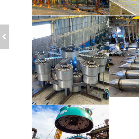
CÂMARA DE
COMBUSTÃO
REFRATADA F-
91505 DA URE
REPLAN