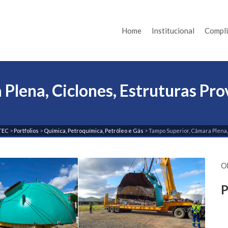
Home
Institucional
Compl
lena, Ciclones, Estruturas Provi
TEC
>
Portfolios
>
Química, Petroquímica, Petróleo e Gás
>
Tampo Superior, Câmara Plena,
O
P