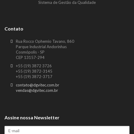
Sistema de Gestão da Qualidade
Contato
Rua Rocco Ophemio Tavano, 860
Parque Industrial Andorinhas
Cosmópolis - SP
CEP 13157-294
+55 (19) 3872 3726
+55 (19) 3872-3145
+55 (19) 3872-3717
contato@dgvitec.com.br
vendas@dgvitec.com.br
Assine nossa Newsletter