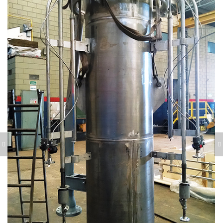
DISTRIBUIDOR
FLARE TIP 12"
INTERNO DE AR DO
SISTEMA DE
DESCARTE DE
CATALISADOR DO
REGENERADOR DA
UFCC