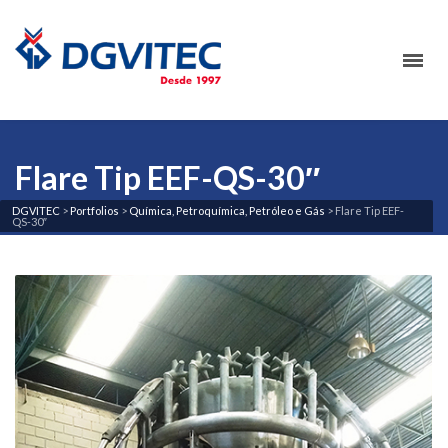
Flare Tip EEF-QS-30″
DGVITEC
>
Portfolios
>
Química, Petroquímica, Petróleo e Gás
>
Flare Tip EEF-
QS-30″